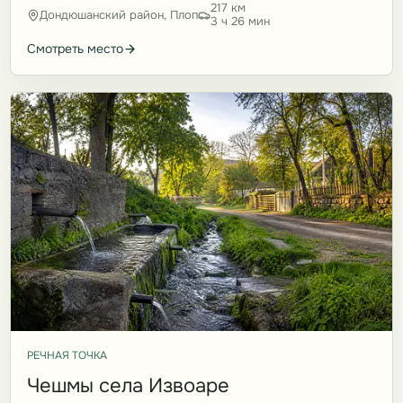
217 км
Дондюшанский район, Плоп
3 ч 26 мин
Смотреть место
РЕЧНАЯ ТОЧКА
Чешмы села Извоаре