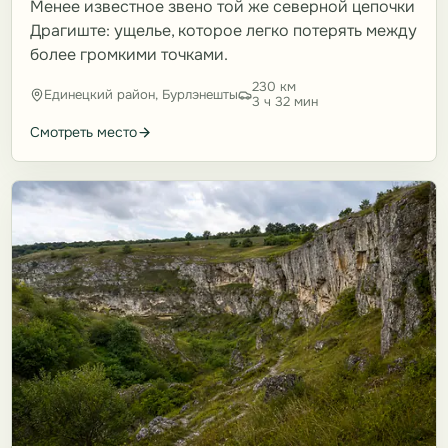
Менее известное звено той же северной цепочки
Драгиште: ущелье, которое легко потерять между
более громкими точками.
230 км
Единецкий район, Бурлэнешты
3 ч 32 мин
Смотреть место