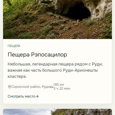
ПЕЩЕРА
Пещера Рэпосацилор
Небольшая, легендарная пещера рядом с Руди,
важная как часть большого Руди-Арионешты
кластера.
195 км
Сорокский район, Руди
3 ч 22 мин
Смотреть место