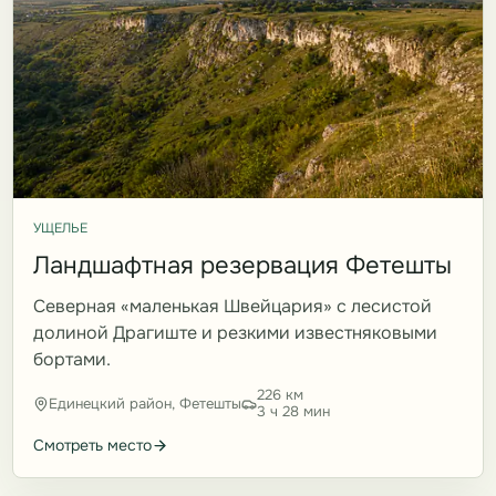
УЩЕЛЬЕ
Ландшафтная резервация Фетешты
Северная «маленькая Швейцария» с лесистой
долиной Драгиште и резкими известняковыми
бортами.
226 км
Единецкий район, Фетешты
3 ч 28 мин
Смотреть место