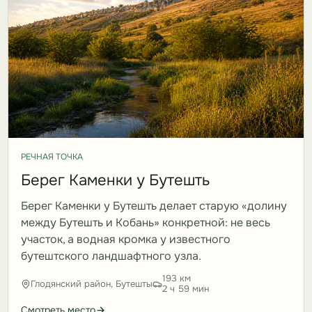
РЕЧНАЯ ТОЧКА
Берег Каменки у Бутешть
Берег Каменки у Бутешть делает старую «долину
между Бутешть и Кобань» конкретной: не весь
участок, а водная кромка у известного
бутештского ландшафтного узла.
193 км
Глодянский район, Бутешты
2 ч 59 мин
Смотреть место