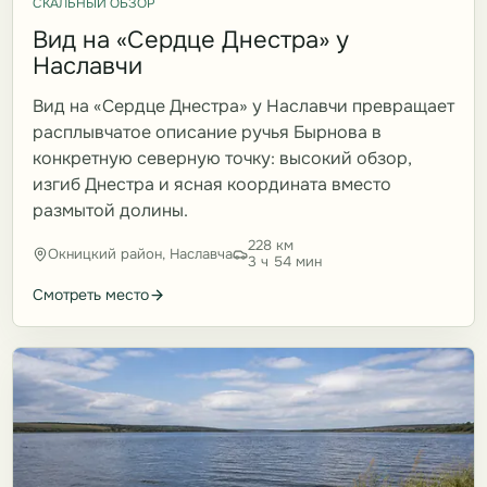
СКАЛЬНЫЙ ОБЗОР
Вид на «Сердце Днестра» у
Наславчи
Вид на «Сердце Днестра» у Наславчи превращает
расплывчатое описание ручья Бырнова в
конкретную северную точку: высокий обзор,
изгиб Днестра и ясная координата вместо
размытой долины.
228 км
Окницкий район, Наславча
3 ч 54 мин
Смотреть место