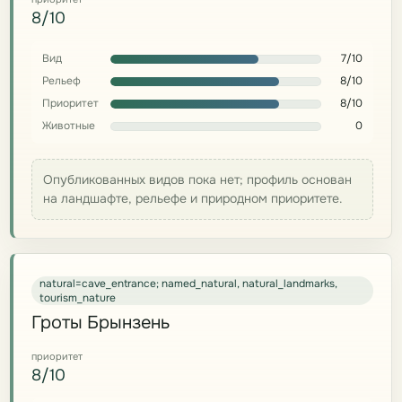
8/10
Вид
7/10
Рельеф
8/10
Приоритет
8/10
Животные
0
Опубликованных видов пока нет; профиль основан
на ландшафте, рельефе и природном приоритете.
natural=cave_entrance; named_natural, natural_landmarks,
tourism_nature
Гроты Брынзень
приоритет
8/10