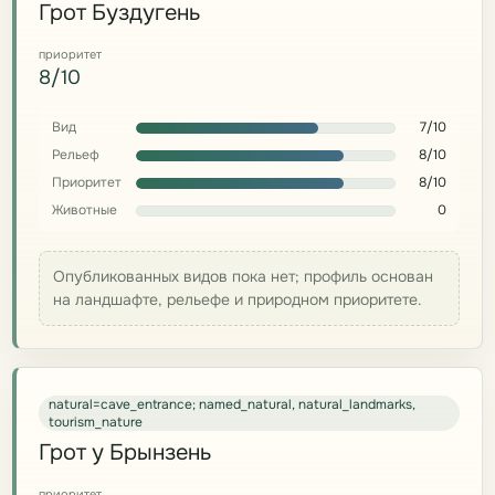
Грот Буздугень
приоритет
8/10
Вид
7/10
Рельеф
8/10
Приоритет
8/10
Животные
0
Опубликованных видов пока нет; профиль основан
на ландшафте, рельефе и природном приоритете.
natural=cave_entrance; named_natural, natural_landmarks,
tourism_nature
Грот у Брынзень
приоритет