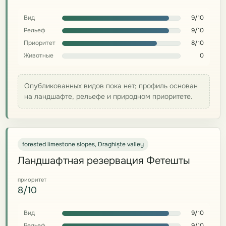
Вид
9/10
Рельеф
9/10
Приоритет
8/10
Животные
0
Опубликованных видов пока нет; профиль основан
на ландшафте, рельефе и природном приоритете.
forested limestone slopes, Draghiște valley
Ландшафтная резервация Фетешты
приоритет
8/10
Вид
9/10
Рельеф
9/10