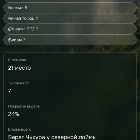
Ущелье: 5
Речная точка: 4
индекс 7.2/10
виды 7
В регионе
21 место
Типов мест
7
Покрытие видами
24%
Ближе всего
Берег Чухура у северной поймы