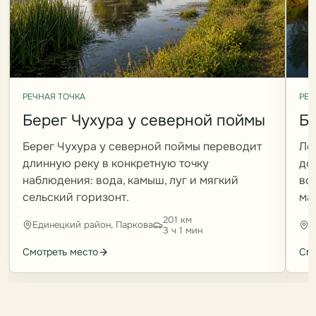
РЕЧНАЯ ТОЧКА
РЕЧ
Берег Чухура у северной поймы
Бе
Берег Чухура у северной поймы переводит
Ло
длинную реку в конкретную точку
до
наблюдения: вода, камыш, луг и мягкий
во
сельский горизонт.
ма
201 км
Единецкий район, Паркова
Е
3 ч 1 мин
Смотреть место
Смо