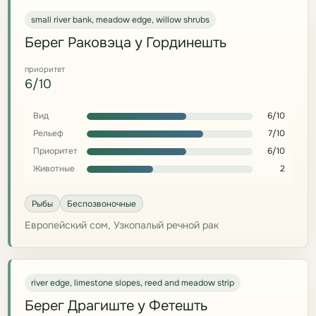
small river bank, meadow edge, willow shrubs
Берег Раковэца у Гординешть
приоритет
6/10
Вид
6/10
Рельеф
7/10
Приоритет
6/10
Животные
2
Рыбы
Беспозвоночные
Европейский сом, Узкопалый речной рак
river edge, limestone slopes, reed and meadow strip
Берег Драгиште у Фетешть