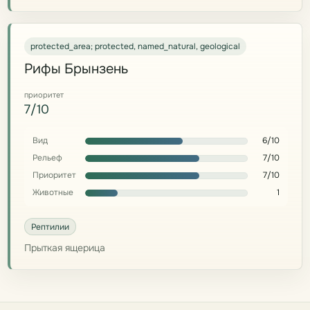
protected_area; protected, named_natural, geological
Рифы Брынзень
приоритет
7/10
Вид
6/10
Рельеф
7/10
Приоритет
7/10
Животные
1
Рептилии
Прыткая ящерица