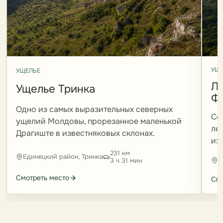
УЩ
УЩЕЛЬЕ
Л
Ущелье Тринка
Ф
Одно из самых выразительных северных
Се
ущелий Молдовы, прорезанное маленькой
ле
Драгиште в известняковых склонах.
из
231 км
Единецкий район, Тринка
Е
3 ч 31 мин
Смотреть место
Смо