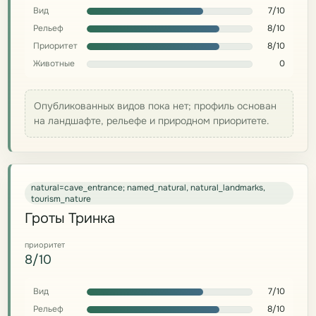
Вид
7/10
Рельеф
8/10
Приоритет
8/10
Животные
0
Опубликованных видов пока нет; профиль основан
на ландшафте, рельефе и природном приоритете.
natural=cave_entrance; named_natural, natural_landmarks,
tourism_nature
Гроты Тринка
приоритет
8/10
Вид
7/10
Рельеф
8/10