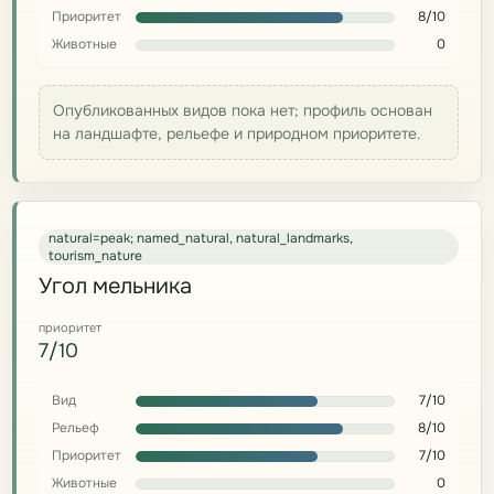
Приоритет
8/10
Животные
0
Опубликованных видов пока нет; профиль основан
на ландшафте, рельефе и природном приоритете.
natural=peak; named_natural, natural_landmarks,
tourism_nature
Угол мельника
приоритет
7/10
Вид
7/10
Рельеф
8/10
Приоритет
7/10
Животные
0