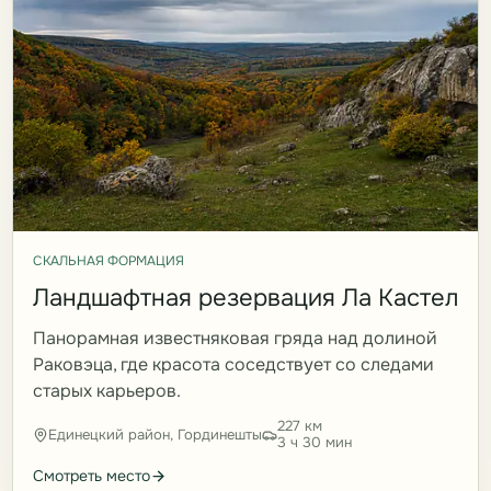
СКАЛЬНАЯ ФОРМАЦИЯ
Ландшафтная резервация Ла Кастел
Панорамная известняковая гряда над долиной
Раковэца, где красота соседствует со следами
старых карьеров.
227 км
Единецкий район, Гординешты
3 ч 30 мин
Смотреть место