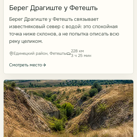
Берег Драгиште у Фетешть
Берег Драгиште у Фетешть связывает
известняковый север с водой: это спокойная
точка ниже склонов, а не попытка описать всю
реку целиком.
228 км
Единецкий район, Фетешты
3 ч 25 мин
Смотреть место