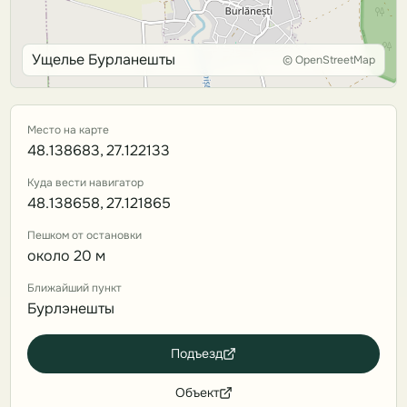
Ущелье Бурланешты
© OpenStreetMap
Место на карте
48.138683, 27.122133
Куда вести навигатор
48.138658, 27.121865
Пешком от остановки
около 20 м
Ближайший пункт
Бурлэнешты
Подъезд
Объект