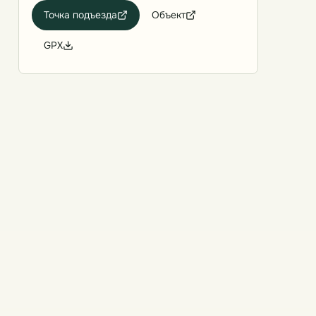
Точка подъезда
Объект
GPX