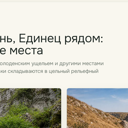
ь, Единец рядом:
е места
Володенским ущельем и другими местами
вки складываются в цельный рельефный