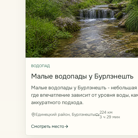
ВОДОПАД
Малые водопады у Бурлэнешть
Малые водопады у Бурлэнешть - небольшая 
где впечатление зависит от уровня воды, ка
аккуратного подхода.
224 км
Единецкий район, Бурлэнешты
3 ч 29 мин
Смотреть место