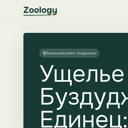
Zoology
Единецкий район, Буздужены
Ущелье
Буздуд
Единец