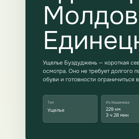
Молдов
Единец
Ущелье Буздуджень — короткая се
осмотра. Оно не требует долгого п
обуви и готовности ограничиться 
Тип
Из Кишинева
229 км
Ущелье
3 ч 28 мин