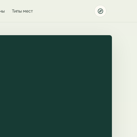
ны
Типы мест