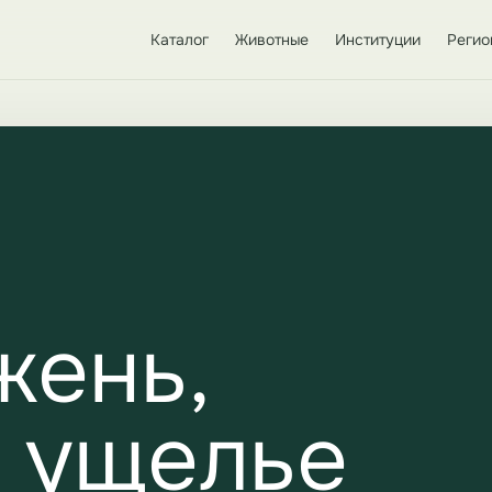
Каталог
Животные
Институции
Регио
жень,
: ущелье