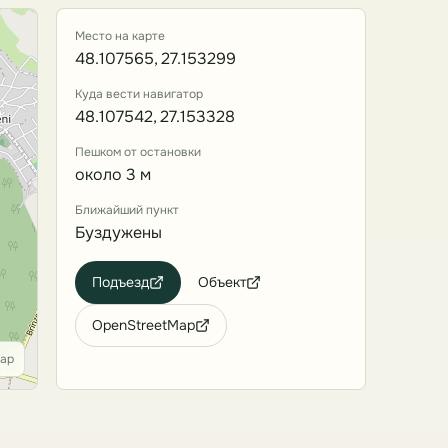
Место на карте
48.107565, 27.153299
Куда вести навигатор
48.107542, 27.153328
Пешком от остановки
около 3 м
Ближайший пункт
Буздужены
Подъезд
Объект
OpenStreetMap
Map