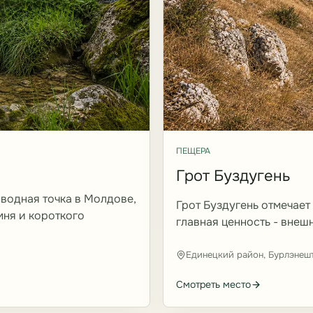
ПЕЩЕРА
Грот Буздугень
водная точка в Молдове,
Грот Буздугень отмечает
мня и короткого
главная ценность - внеш
Единецкий район, Бурлэнеш
Смотреть место