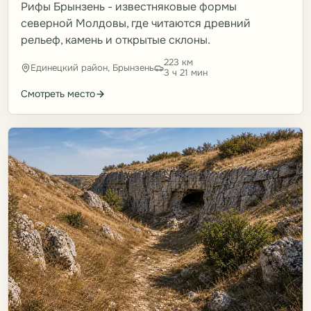
Рифы Брынзень - известняковые формы
северной Молдовы, где читаются древний
рельеф, камень и открытые склоны.
223 км
Единецкий район, Брынзень
3 ч 21 мин
Смотреть место