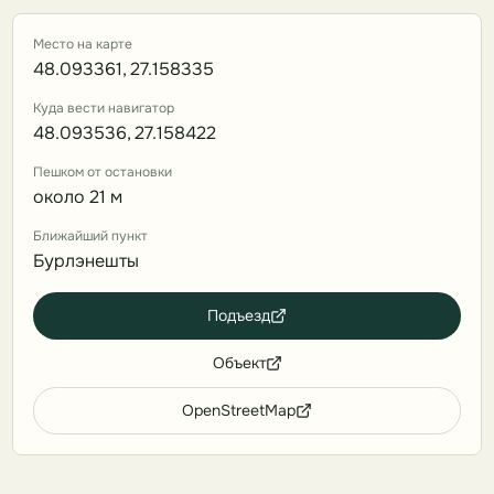
Место на карте
48.093361, 27.158335
Куда вести навигатор
48.093536, 27.158422
Пешком от остановки
около 21 м
Ближайший пункт
Бурлэнешты
Подъезд
Объект
OpenStreetMap