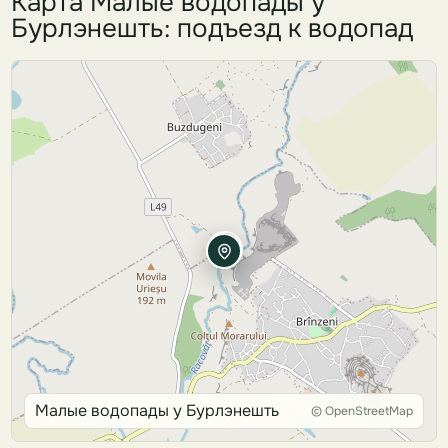
Карта Малые водопады у
Бурлэнешть: подъезд к водопад
Малые водопады у Бурлэнешть
© OpenStreetMap