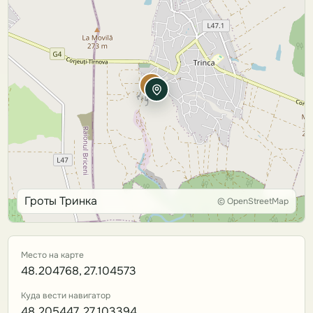
Гроты Тринка
© OpenStreetMap
Место на карте
48.204768, 27.104573
Куда вести навигатор
48.205447, 27.103394