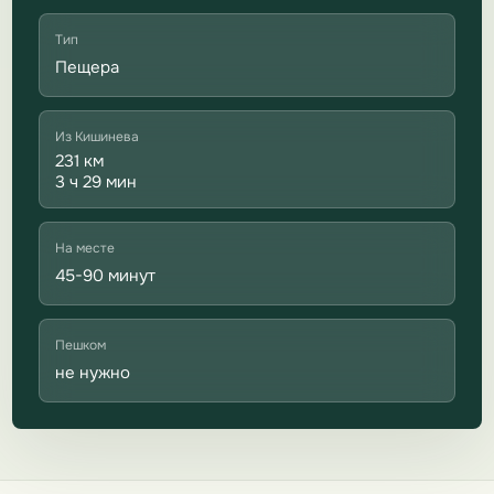
Тип
Пещера
Из Кишинева
231 км
3 ч 29 мин
На месте
45-90 минут
Пешком
не нужно