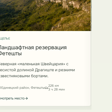
ЩЕЛЬЕ
УЩЕЛЬЕ
Ландшафтная резервация
Долин
Фетешты
ущел
еверная «маленькая Швейцария» с
Долина 
есистой долиной Драгиште и резкими
восточн
звестняковыми бортами.
резким 
226 км
Единецкий район, Фетешты
Шолдан
3 ч 28 мин
мотреть место
Смотреть