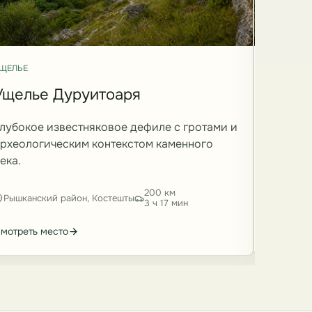
УЩЕЛЬЕ
ЩЕЛЬЕ
Ущель
Ущелье Дуруитоаря
Почум
лубокое известняковое дефиле с гротами и
Толтров
рхеологическим контекстом каменного
северны
ека.
кромкам
200 км
Рышканский район, Костешты
Рышкан
3 ч 17 мин
мотреть место
Смотреть