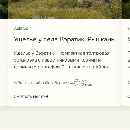
УЩЕЛЬЕ
У
Ущелье у села Вэратик, Рышкань
Ущелье у Вэратик — компактная толтровая
Г
остановка с известняковыми краями и
а
е
долинным рельефом Рышканского района.
в
203 км
Рышканский район, Вэратик
3 ч 12 мин
Смотреть место
С