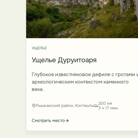
УЩЕЛЬЕ
Ущелье Дуруитоаря
Глубокое известняковое дефиле с гротами 
археологическим контекстом каменного
века.
200 км
Рышканский район, Костешты
3 ч 17 мин
Смотреть место