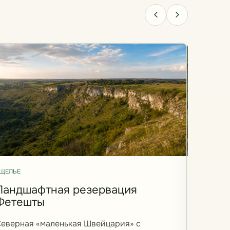
ЩЕЛЬЕ
УЩЕЛЬЕ
Ландшафтная резервация
Долин
Фетешты
ущел
еверная «маленькая Швейцария» с
Долина 