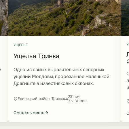
У
УЩЕЛЬЕ
Ущелье Тринка
и
Одно из самых выразительных северных
С
ущелий Молдовы, прорезанное маленькой
л
Драгиште в известняковых склонах.
и
231 км
Единецкий район, Тринка
3 ч 31 мин
Смотреть место
С