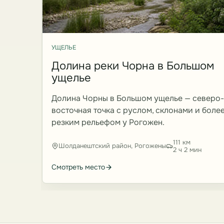
УЩЕЛЬЕ
Долина реки Чорна в Большом
ущелье
Долина Чорны в Большом ущелье — северо-
восточная точка с руслом, склонами и боле
резким рельефом у Рогожен.
111 км
Шолданештский район, Рогожены
2 ч 2 мин
Смотреть место