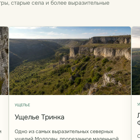
тры, старые села и более выразительные
У
УЩЕЛЬЕ
Ущелье Тринка
и
Одно из самых выразительных северных
С
ущелий Молдовы, прорезанное маленькой