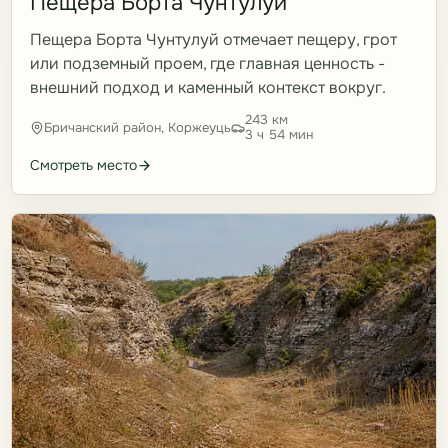
Пещера Борта Чунтулуй
Пещера Борта Чунтулуй отмечает пещеру, грот
или подземный проем, где главная ценность -
внешний подход и каменный контекст вокруг.
243 км
Бричанский район, Коржеуць
3 ч 54 мин
Смотреть место