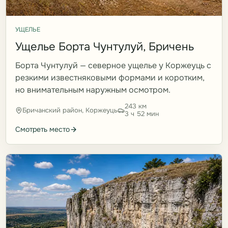
УЩЕЛЬЕ
Ущелье Борта Чунтулуй, Бричень
Борта Чунтулуй — северное ущелье у Коржеуць с
резкими известняковыми формами и коротким,
но внимательным наружным осмотром.
243 км
Бричанский район, Коржеуць
3 ч 52 мин
Смотреть место