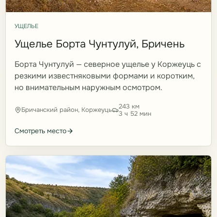
УЩЕЛЬЕ
Ущелье Борта Чунтулуй, Бричень
Борта Чунтулуй — северное ущелье у Коржеуць с
резкими известняковыми формами и коротким,
но внимательным наружным осмотром.
243 км
Бричанский район, Коржеуць
3 ч 52 мин
Смотреть место