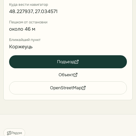
Куда вести навигатор
48.227937, 27.034571
Пешком от остановки
около 46 м
Ближайший пункт
Коржеуць
Подъезд
Объект
OpenStreetMap
Рядом