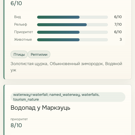
6/10
Вид
6/10
Рельеф
7/10
Приоритет
6/10
Животные
3
Птицы
Рептилии
Золотистая щурка, Обыкновенный зимородок, Водяной
уж
waterway=waterfall; named_waterway, waterfalls,
tourism_nature
Водопад у Маркэуць
приоритет
8/10