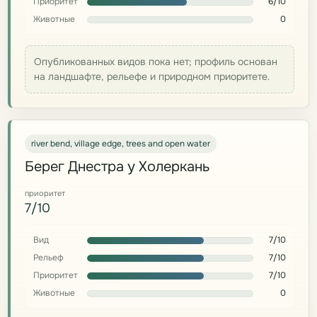
Приоритет
6/10
Животные
0
Опубликованных видов пока нет; профиль основан
на ландшафте, рельефе и природном приоритете.
river bend, village edge, trees and open water
Берег Днестра у Холеркань
приоритет
7/10
Вид
7/10
Рельеф
7/10
Приоритет
7/10
Животные
0