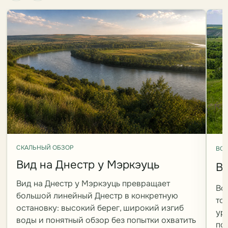
СКАЛЬНЫЙ ОБЗОР
ВО
Вид на Днестр у Мэркэуць
В
Вид на Днестр у Мэркэуць превращает
Во
большой линейный Днестр в конкретную
то
остановку: высокий берег, широкий изгиб
ур
воды и понятный обзор без попытки охватить
по