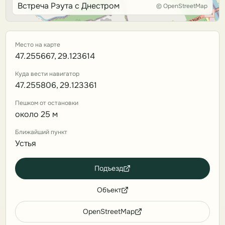
Встреча Рэута с Днестром
© OpenStreetMap
Место на карте
47.255667, 29.123614
Куда вести навигатор
47.255806, 29.123361
Пешком от остановки
около 25 м
Ближайший пункт
Устья
Подъезд
Объект
OpenStreetMap