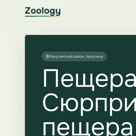
Zoology
Криулянский район, Криулены
Пещер
Сюрпри
пещера