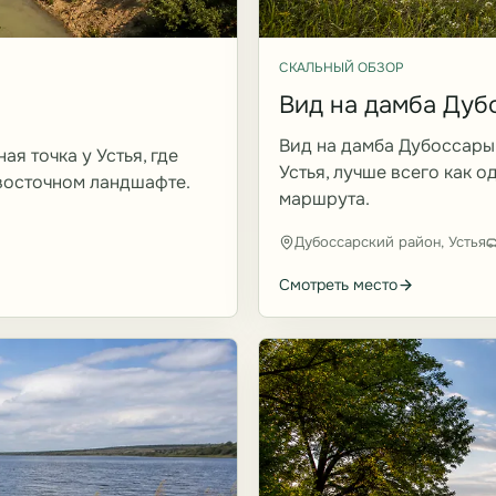
СКАЛЬНЫЙ ОБЗОР
Вид на дамба Дуб
Вид на дамба Дубоссары 
я точка у Устья, где
Устья, лучше всего как 
 восточном ландшафте.
маршрута.
Дубоссарский район, Устья
Смотреть место