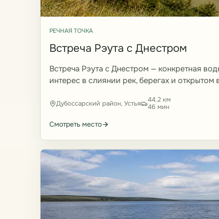
РЕЧНАЯ ТОЧКА
Встреча Рэута с Днестром
Встреча Рэута с Днестром — конкретная водна
интерес в слиянии рек, берегах и открытом
44.2 км
Дубоссарский район, Устья
46 мин
Смотреть место