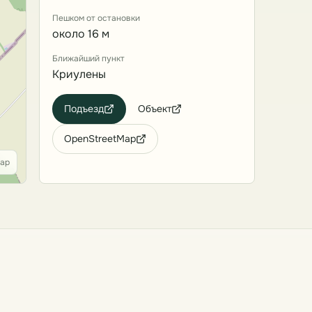
Пешком от остановки
около 16 м
Ближайший пункт
Криулены
Подъезд
Объект
OpenStreetMap
Map