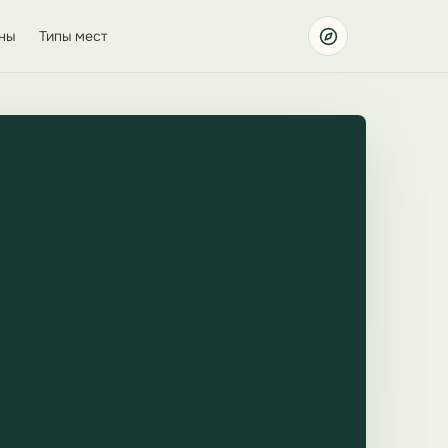
ны
Типы мест