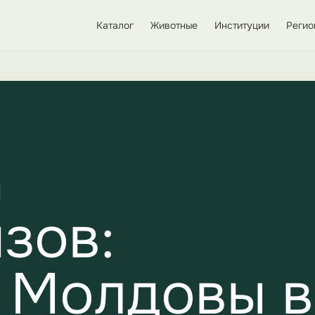
Каталог
Животные
Институции
Регио
а
зов:
 Молдовы в