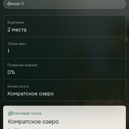
виды 0
В регионе
2 места
Типов мест
1
Покрытие видами
0%
Ближе всего
Комратское озеро
Ключевая точка
Комратское озеро