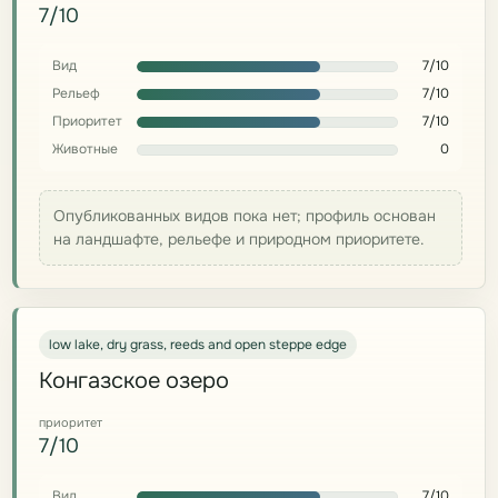
7/10
Вид
7/10
Рельеф
7/10
Приоритет
7/10
Животные
0
Опубликованных видов пока нет; профиль основан
на ландшафте, рельефе и природном приоритете.
low lake, dry grass, reeds and open steppe edge
Конгазское озеро
приоритет
7/10
Вид
7/10