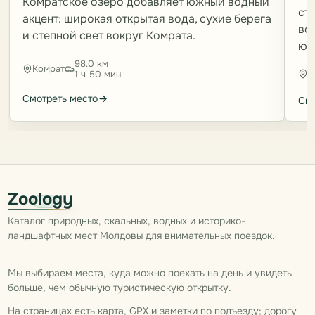
Комратское озеро добавляет южный водный
ст
акцент: широкая открытая вода, сухие берега
во
и степной свет вокруг Комрата.
юж
98.0 км
Комрат
К
1 ч 50 мин
Смотреть место
Смо
Zoology
Каталог природных, скальных, водных и историко-
ландшафтных мест Молдовы для внимательных поездок.
Мы выбираем места, куда можно поехать на день и увидеть
больше, чем обычную туристическую открытку.
На страницах есть карта, GPX и заметки по подъезду; дорогу