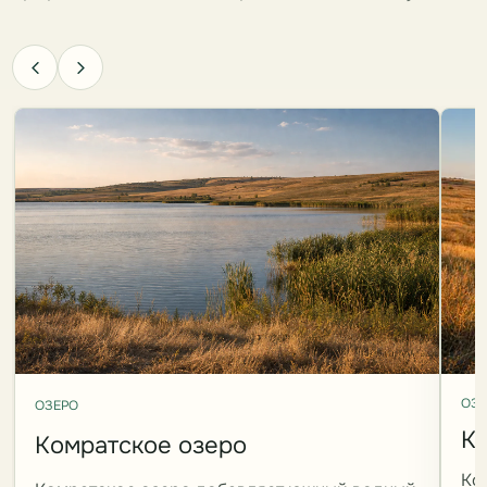
ОЗЕ
ОЗЕРО
Ко
Комратское озеро
Ко