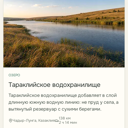
ОЗЕРО
Тараклийское водохранилище
Тараклийское водохранилище добавляет в слой
длинную южную водную линию: не пруд у села, а
вытянутый резервуар с сухими берегами.
138 км
Чадыр-Лунга, Казаклия
2 ч 14 мин