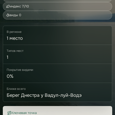
индекс 7/10
виды 0
В регионе
1 место
Типов мест
1
Покрытие видами
0%
Ближе всего
Берег Днестра у Вадул-луй-Водэ
Ключевая точка