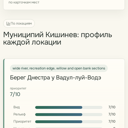
по карточкам мест
По локациям
Муниципий Кишинев: профиль
каждой локации
wide river, recreation edge, willow and open bank sections
Берег Днестра у Вадул-луй-Водэ
приоритет
7/10
Вид
7/10
Рельеф
7/10
Приоритет
7/10