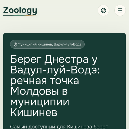
Zoology
Муниципий Кишинев, Вадул-луй-Водэ
Берег Днестра у
Вадул-луй-Водэ:
речная точка
Молдовы в
муниципии
Кишинев
Самый доступный для Кишинева берег