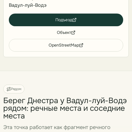
Вадул-луй-Водэ
Подъезд
Объект
OpenStreetMap
Рядом
Берег Днестра у Вадул-луй-Водэ
рядом: речные места и соседние
места
Эта точка работает как фрагмент речного