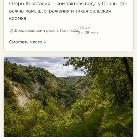
Озеро Анастасия — компактная вода у Поаны, где
важны камыш, отражения и тихая сельская
кромка.
126 км
Шолданештский район, Поляна
2 ч 28 мин
Смотреть место