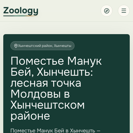
Zoology
Хынчештский район, Хынчешты
Поместье Манук
Бей, Хынчешть:
лесная точка
Молдовы в
Хынчештском
районе
Поместье Манук Бей в Хынчешть —