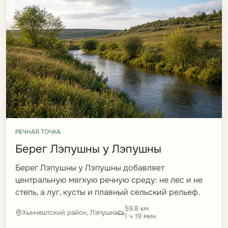
РЕЧНАЯ ТОЧКА
Берег Лэпушны у Лэпушны
Берег Лэпушны у Лэпушны добавляет
центральную мягкую речную среду: не лес и не
степь, а луг, кусты и плавный сельский рельеф.
59.8 км
Хынчештский район, Лэпушна
1 ч 19 мин