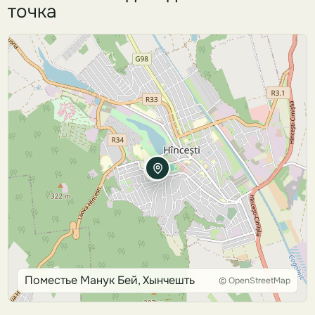
точка
Поместье Манук Бей, Хынчешть
© OpenStreetMap