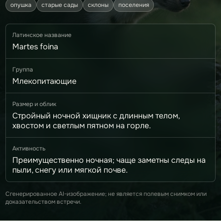
опушка
старые сады
склоны
поселения
Латинское название
Martes foina
Группа
Млекопитающие
Размер и облик
Стройный ночной хищник с длинным телом,
хвостом и светлым пятном на горле.
Активность
Преимущественно ночная; чаще заметны следы на
пыли, снегу или мягкой почве.
Сгенерированное AI-изображение; не является полевым снимком или
доказательством встречи.