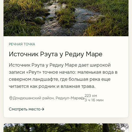
РЕЧНАЯ ТОЧКА
Источник Рэута у Редиу Маре
Источник Рэута у Редиу Маре дает широкой
записи «Реут» точное начало: маленькая вода в
северном ландшафте, где большая река еще
читается как родник и влажная трава.
223 км
Дондюшанский район, Редиул-Маре
3 ч 16 мин
Смотреть место