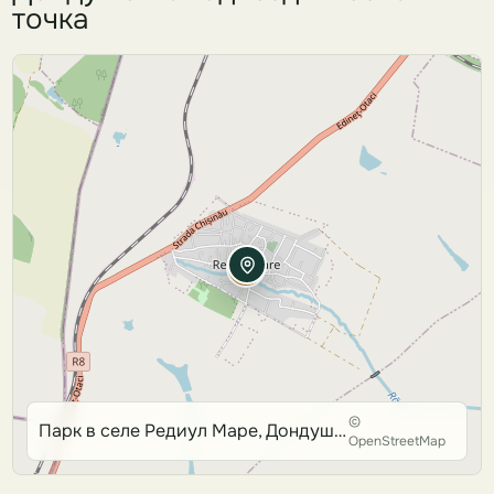
точка
©
Парк в селе Редиул Маре, Дондушень
OpenStreetMap