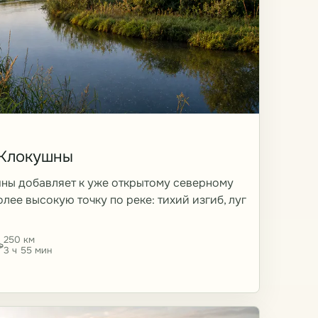
 Клокушны
шны добавляет к уже открытому северному
лее высокую точку по реке: тихий изгиб, луг
250 км
3 ч 55 мин