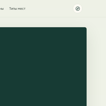
ны
Типы мест