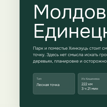
Молдов
Единец
Парк и поместье Хинкэуць стоит с
точку. Здесь нет смысла искать гр
деревьях, планировке и осторожно
Тип
Из Кишинева
222 км
Лесная точка
3 ч 21 мин