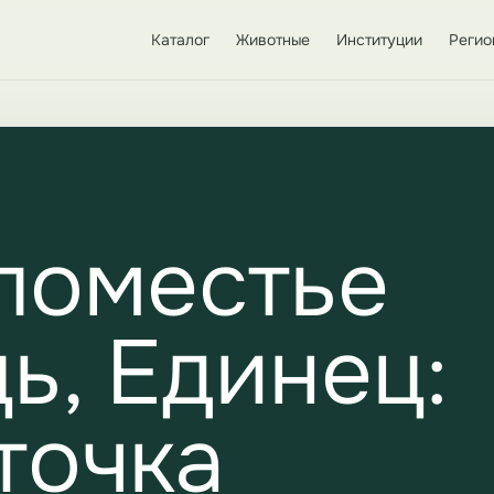
Каталог
Животные
Институции
Регио
поместье
ь, Единец:
точка