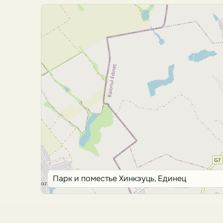
Парк и поместье Хинкэуць, Единец