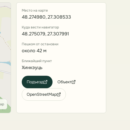
Место на карте
48.274980, 27.308533
Куда вести навигатор
48.275079, 27.307991
Пешком от остановки
около 42 м
Ближайший пункт
Хинкэуць
Подъезд
Объект
OpenStreetMap
Map