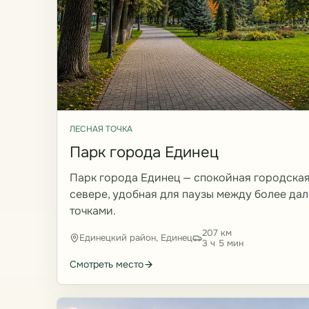
ЛЕСНАЯ ТОЧКА
Парк города Единец
Парк города Единец — спокойная городская
севере, удобная для паузы между более д
точками.
207 км
Единецкий район, Единец
3 ч 5 мин
Смотреть место