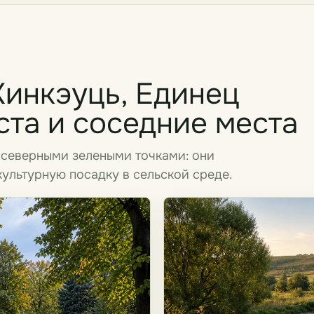
Хинкэуць, Единец
ста и соседние места
 северными зелеными точками: они
культурную посадку в сельской среде.