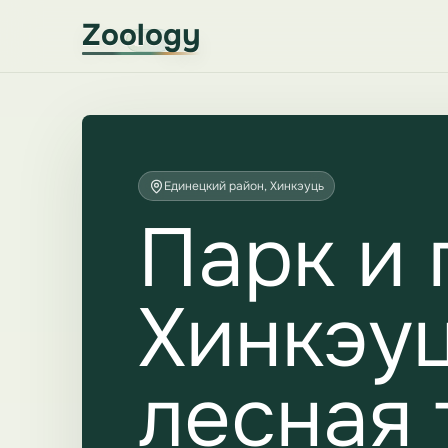
Zoology
Единецкий район, Хинкэуць
Парк и 
Хинкэуц
лесная 