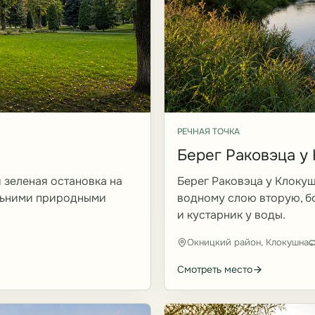
РЕЧНАЯ ТОЧКА
Берег Раковэца у
 зеленая остановка на
Берег Раковэца у Клоку
альними природными
водному слою вторую, бо
и кустарник у воды.
Окницкий район, Клокушна
Смотреть место