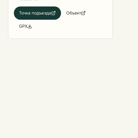
Точка подъезда
Объект
GPX