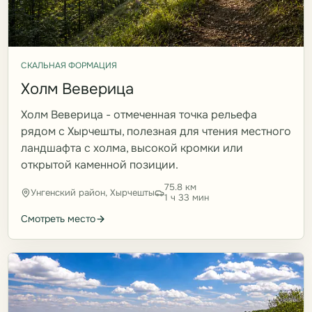
СКАЛЬНАЯ ФОРМАЦИЯ
Холм Веверица
Холм Веверица - отмеченная точка рельефа
рядом с Хырчешты, полезная для чтения местного
ландшафта с холма, высокой кромки или
открытой каменной позиции.
75.8 км
Унгенский район, Хырчешты
1 ч 33 мин
Смотреть место