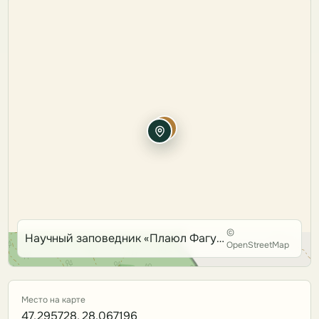
©
Научный заповедник «Плаюл Фагулуй»
OpenStreetMap
Место на карте
47.295728, 28.067196