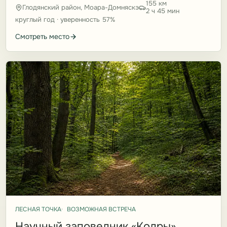
155 км
Глодянский район, Моара-Домняскэ
2 ч 45 мин
круглый год · уверенность 57%
Смотреть место
ЛЕСНАЯ ТОЧКА
ВОЗМОЖНАЯ ВСТРЕЧА
Научный заповедник «Кодры»