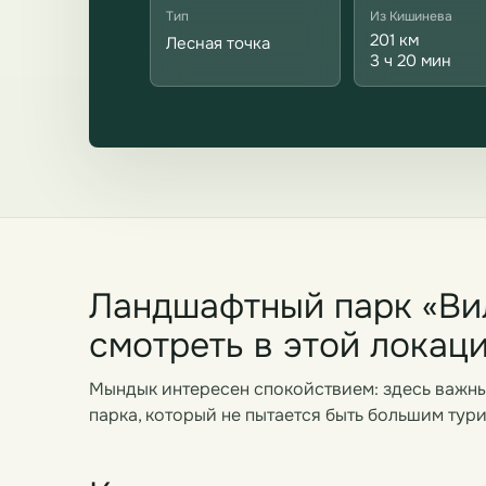
Тип
Из Кишинева
201 км
Лесная точка
3 ч 20 мин
Ландшафтный парк «Вил
смотреть в этой локац
Мындык интересен спокойствием: здесь важны
парка, который не пытается быть большим тур