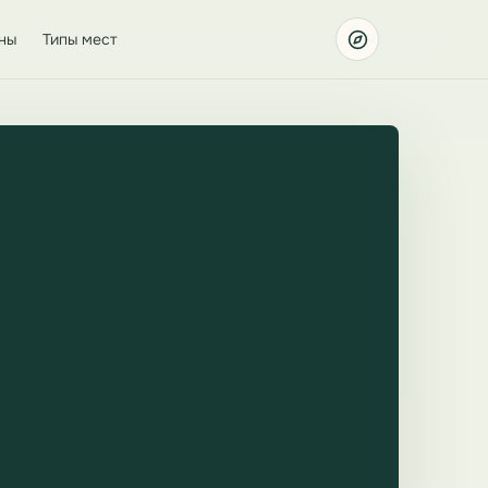
ны
Типы мест