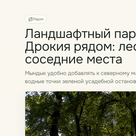
Рядом
Ландшафтный пар
Дрокия рядом: ле
соседние места
Мындык удобно добавлять к северному ма
водные точки зеленой усадебной останов