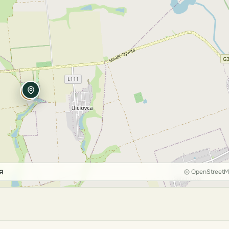
я
© OpenStreet