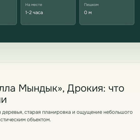
На месте
Пешком
1-2 часа
0 м
ла Мындык», Дрокия: что
ии
 деревья, старая планировка и ощущение небольшого
истическим объектом.