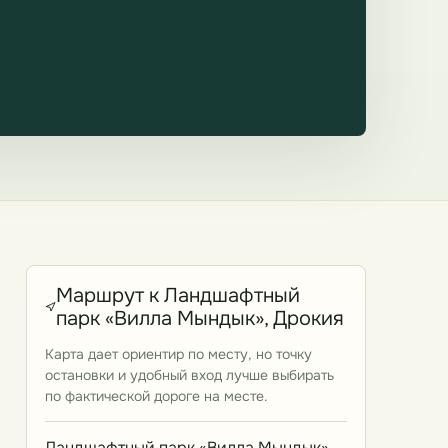
Маршрут к Ландшафтный
парк «Вилла Мындык», Дрокия
Карта дает ориентир по месту, но точку
остановки и удобный вход лучше выбирать
по фактической дороге на месте.
Ландшафтный парк «Вилла Мындык»,