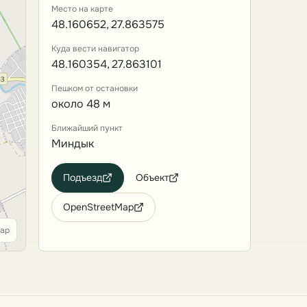
Место на карте
48.160652, 27.863575
Куда вести навигатор
48.160354, 27.863101
Пешком от остановки
около 48 м
Ближайший пункт
Миндык
Подъезд
Объект
OpenStreetMap
Map