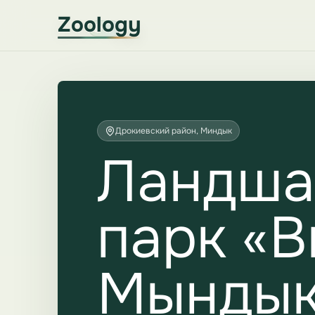
Zoology
Дрокиевский район, Миндык
Ландша
парк «В
Мындык