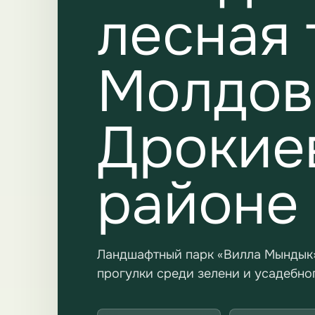
лесная 
Молдов
Дрокие
районе
Ландшафтный парк «Вилла Мындык»
прогулки среди зелени и усадебно