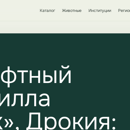
Каталог
Животные
Институции
Регио
фтный
илла
», Дрокия: