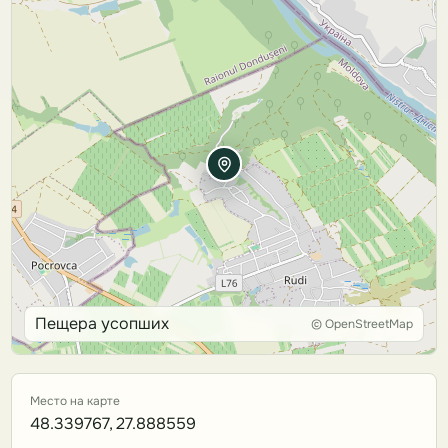
Пещера усопших
© OpenStreetMap
Место на карте
48.339767, 27.888559