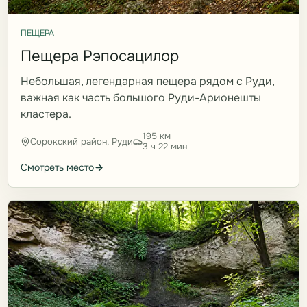
ПЕЩЕРА
Пещера Рэпосацилор
Небольшая, легендарная пещера рядом с Руди,
важная как часть большого Руди-Арионешты
кластера.
195 км
Сорокский район, Руди
3 ч 22 мин
Смотреть место