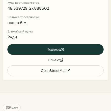
Куда вести навигатор
48.339729, 27.888502
Пешком от остановки
около 6 м
Ближайший пункт
Руди
Подъезд
Объект
OpenStreetMap
Рядом