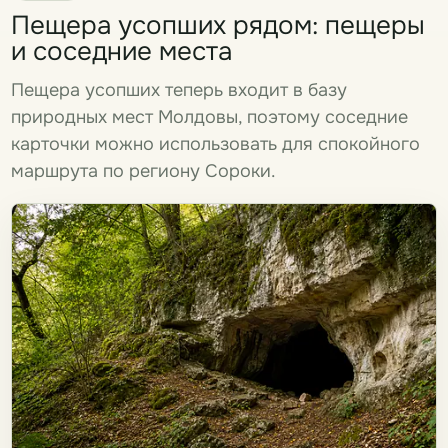
Пещера усопших рядом: пещеры
и соседние места
Пещера усопших теперь входит в базу
природных мест Молдовы, поэтому соседние
карточки можно использовать для спокойного
маршрута по региону Сороки.