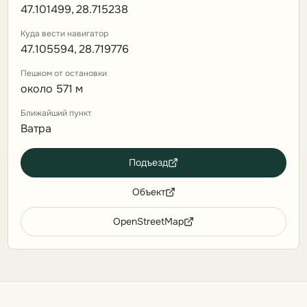
47.101499, 28.715238
Куда вести навигатор
47.105594, 28.719776
Пешком от остановки
около 571 м
Ближайший пункт
Ватра
Подъезд
Объект
OpenStreetMap