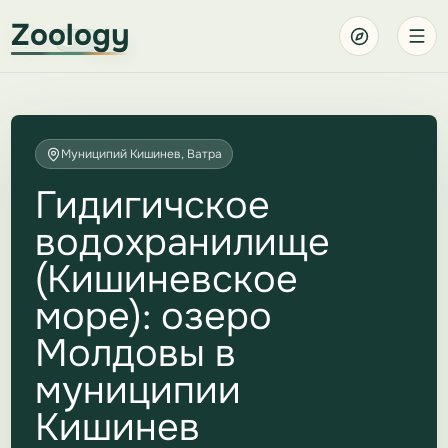
Zoology
Муниципий Кишинев, Ватра
Гидигичское
водохранилище
(Кишиневское
море): озеро
Молдовы в
муниципии
Кишинев