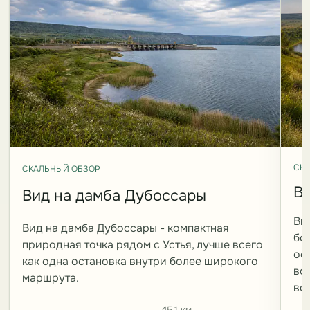
СКА
СКАЛЬНЫЙ ОБЗОР
Ви
Вид на дамба Дубоссары
Ви
Вид на дамба Дубоссары - компактная
бо
природная точка рядом с Устья, лучше всего
ос
как одна остановка внутри более широкого
во
маршрута.
вс
45.1 км