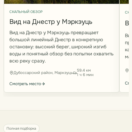
СКАЛЬНЫЙ ОБЗОР
СКА
Вид на Днестр у Мэркэуць
В
Вид на Днестр у Мэркэуць превращает
Ви
большой линейный Днестр в конкретную
пр
остановку: высокий берег, широкий изгиб
ка
воды и понятный обзор без попытки охватить
ма
всю реку сразу.
59.4 км
Д
Дубоссарский район, Маркэуць
1 ч 6 мин
Смо
Смотреть место
Полная подборка