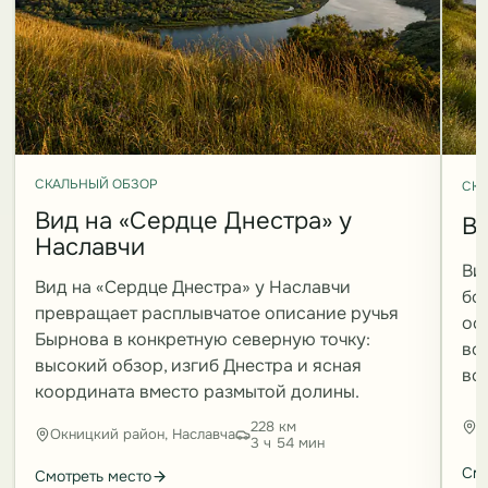
СКАЛЬНЫЙ ОБЗОР
СКА
Вид на «Сердце Днестра» у
Ви
Наславчи
Ви
Вид на «Сердце Днестра» у Наславчи
бо
превращает расплывчатое описание ручья
ос
Бырнова в конкретную северную точку:
во
высокий обзор, изгиб Днестра и ясная
вс
координата вместо размытой долины.
228 км
Д
Окницкий район, Наславча
3 ч 54 мин
Смо
Смотреть место