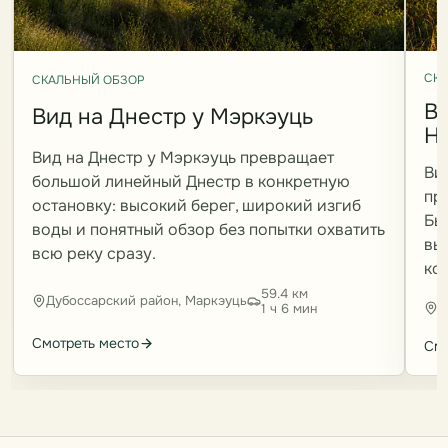
СКА
СКАЛЬНЫЙ ОБЗОР
Ви
Вид на Днестр у Мэркэуць
Н
Вид на Днестр у Мэркэуць превращает
Ви
большой линейный Днестр в конкретную
пр
остановку: высокий берег, широкий изгиб
Бы
воды и понятный обзор без попытки охватить
вы
всю реку сразу.
ко
59.4 км
Дубоссарский район, Маркэуць
О
1 ч 6 мин
Смотреть место
Смо