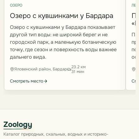
ОЗЕРО
ЛЕС
Озеро с кувшинками у Бардара
П
«
Озеро с кувшинками у Бардара показывает
другой тип воды: не широкий берег и не
Пр
городской парк, а маленькую ботаническую
пр
точку, где сезон и поверхность воды важнее
по
дальнего вида.
ос
23.2 км
Яловенский район, Бардар
Я
31 мин
Смотреть место
Смо
Zoology
Каталог природных, скальных, водных и историко-