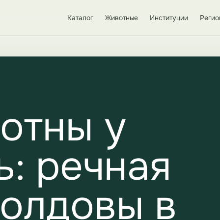
Каталог
Животные
Институции
Регио
отны у
: речная
Молдовы в