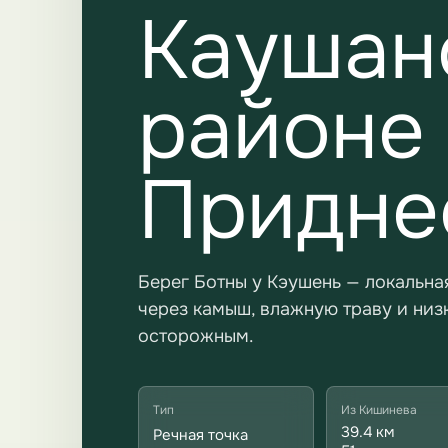
Каушан
районе 
Придне
Берег Ботны у Кэушень — локальная
через камыш, влажную траву и низ
осторожным.
Тип
Из Кишинева
39.4 км
Речная точка