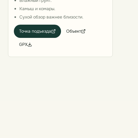
Влажный грунт.
Камыш и комары.
Сухой обзор важнее близости.
Точка подъезда
Объект
GPX