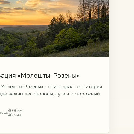
вация «Молешты-Рэзены»
«Молешты-Рэзены» - природная территория
 где важны лесополосы, луга и осторожный
40.9 км
ны
48 мин