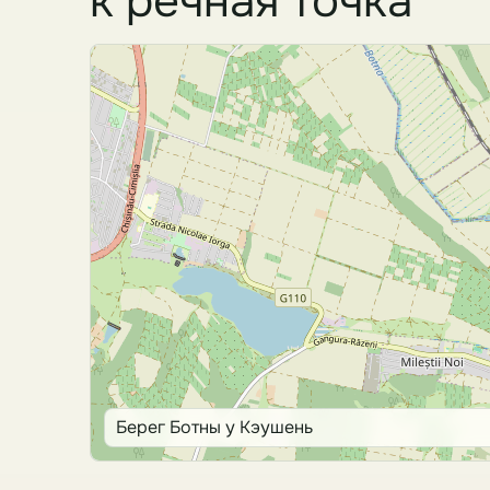
к речная точка
Берег Ботны у Кэушень