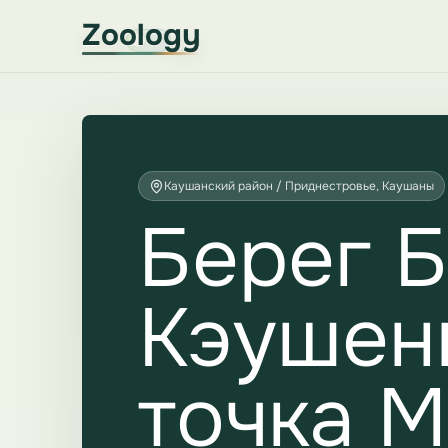
Zoology
Каушанский район / Приднестровье, Каушаны
Берег Б
Кэушень
точка 