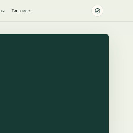
ны
Типы мест