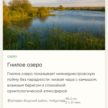
ОЗЕРО
Гнилое озеро
Гнилое озеро показывает нижнеднестровскую
пойму без парадности: низкая чаша с камышом,
влажным берегом и спокойной
орнитологической атмосферой.
99.2 км
Штефан-Водский район, Чобурчи
2 ч 21 мин