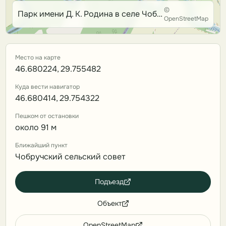
©
Парк имени Д. К. Родина в селе Чобурчиу (Чобручи)
OpenStreetMap
Место на карте
46.680224, 29.755482
Куда вести навигатор
46.680414, 29.754322
Пешком от остановки
около 91 м
Ближайший пункт
Чобручский сельский совет
Подъезд
Объект
OpenStreetMap