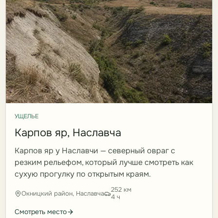
УЩЕЛЬЕ
Карпов яр, Наславча
Карпов яр у Наславчи — северный овраг с
резким рельефом, который лучше смотреть как
сухую прогулку по открытым краям.
252 км
Окницкий район, Наславча
4 ч
Смотреть место