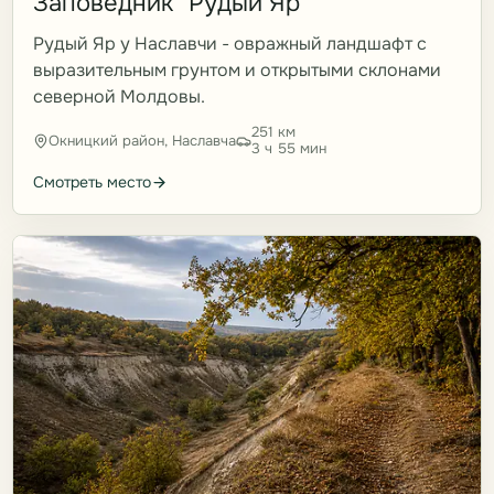
Заповедник "Рудый Яр"
Рудый Яр у Наславчи - овражный ландшафт с
выразительным грунтом и открытыми склонами
северной Молдовы.
251 км
Окницкий район, Наславча
3 ч 55 мин
Смотреть место