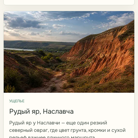
УЩЕЛЬЕ
Рудый яр, Наславча
Рудый яр у Наславчи — еще один резкий
северный овраг, где цвет грунта, кромки и сухой
рельеф важнее длинного маршрута.