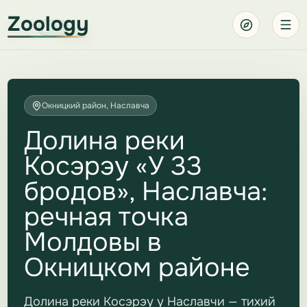
Zoology
Окницкий район, Наславча
Долина реки
Косэрэу «У 33
бродов», Наславча:
речная точка
Молдовы в
Окницком районе
Долина реки Косэрэу у Наславчи — тихий