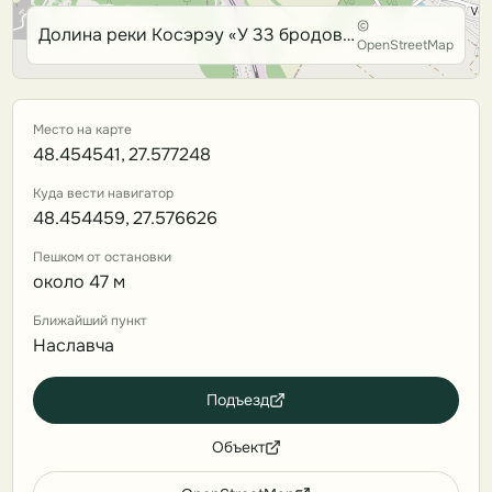
©
Долина реки Косэрэу «У 33 бродов», Наславча
OpenStreetMap
Место на карте
48.454541, 27.577248
Куда вести навигатор
48.454459, 27.576626
Пешком от остановки
около 47 м
Ближайший пункт
Наславча
Подъезд
Объект