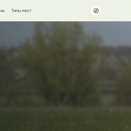
ны
Типы мест