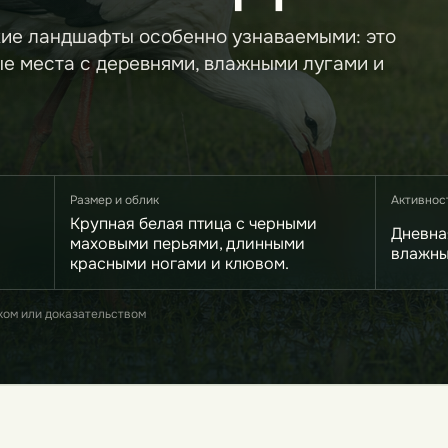
кие ландшафты особенно узнаваемыми: это
ые места с деревнями, влажными лугами и
Размер и облик
Активнос
Крупная белая птица с черными
Дневна
маховыми перьями, длинными
влажны
красными ногами и клювом.
ком или доказательством