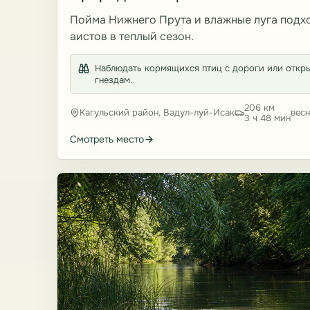
Пойма Нижнего Прута и влажные луга подх
аистов в теплый сезон.
Наблюдать кормящихся птиц с дороги или откры
гнездам.
206 км
Кагульский район, Вадул-луй-Исак
весн
3 ч 48 мин
Смотреть место