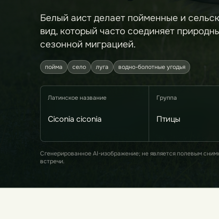
Белый аист делает пойменные и сельс
вид, который часто соединяет природн
сезонной миграцией.
пойма
село
луга
водно-болотные угодья
Латинское название
Группа
Ciconia ciconia
Птицы
Сгенерированное AI-изображение; не является полевым сним
встречи.