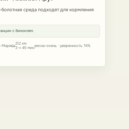
-болотная среда подходят для кормления
анции с биноклем.
212 км
я-Маре
весна-осень · уверенность 74%
3 ч 45 мин