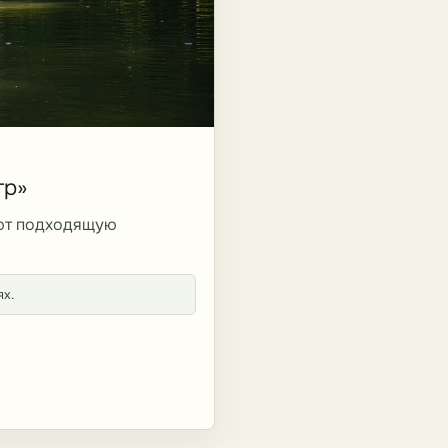
тр»
ают подходящую
ях.