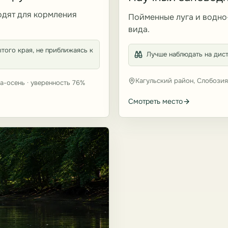
одят для кормления
Пойменные луга и водно
вида.
того края, не приближаясь к
Лучше наблюдать на дист
Кагульский район, Слобози
а-осень · уверенность 76%
Смотреть место