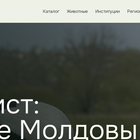
Каталог
Животные
Институции
Регио
ст:
е Молдовы