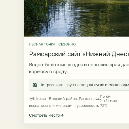
ЛЕСНАЯ ТОЧКА
СЕЗОННО
Рамсарский сайт «Нижний Днес
Водно-болотные угодья и сельские края д
кормовую среду.
Не тревожить группы птиц на лугах и мелководь
115 км
Штефан-Водский район, Рэскэець
2 ч 11 мин
весна-осень и миграция · уверенность 72%
Смотреть место