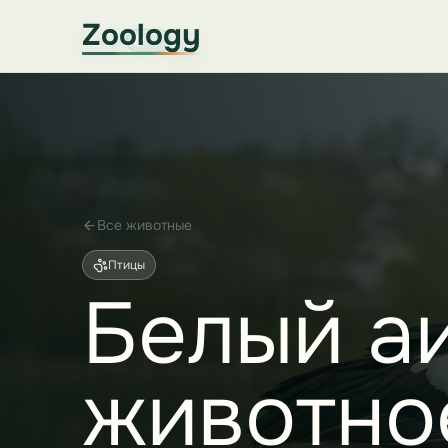
Zoology
Все животные
Птицы
Белый аи
животно