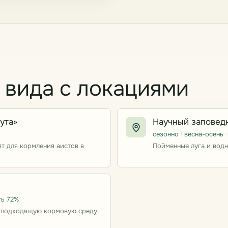
и вида с локациями
ута»
Научный заповед
сезонно · весна-осень 
т для кормления аистов в
Пойменные луга и водн
ть 72%
т подходящую кормовую среду.