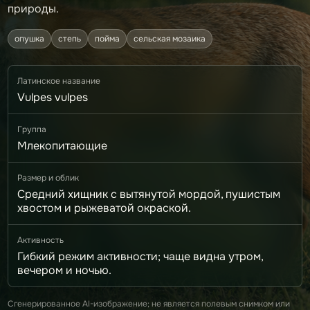
природы.
опушка
степь
пойма
сельская мозаика
Латинское название
Vulpes vulpes
Группа
Млекопитающие
Размер и облик
Средний хищник с вытянутой мордой, пушистым
хвостом и рыжеватой окраской.
Активность
Гибкий режим активности; чаще видна утром,
вечером и ночью.
Сгенерированное AI-изображение; не является полевым снимком или