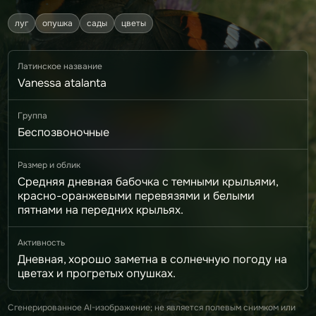
луг
опушка
сады
цветы
Латинское название
Vanessa atalanta
Группа
Беспозвоночные
Размер и облик
Средняя дневная бабочка с темными крыльями,
красно-оранжевыми перевязями и белыми
пятнами на передних крыльях.
Активность
Дневная, хорошо заметна в солнечную погоду на
цветах и прогретых опушках.
Сгенерированное AI-изображение; не является полевым снимком или