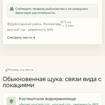
Соблюдать правила рыболовства и не разрушать
береговую растительность.
57.5 км
Дубоссарский район, Моловата
1 ч 3 мин
круглый год · уверенность 64%
Смотреть место
Почему эти места
Обыкновенная щука: связи вида с
локациями
Костештское водохранилище
обитает круглый год · круглый год · уверенность 66%