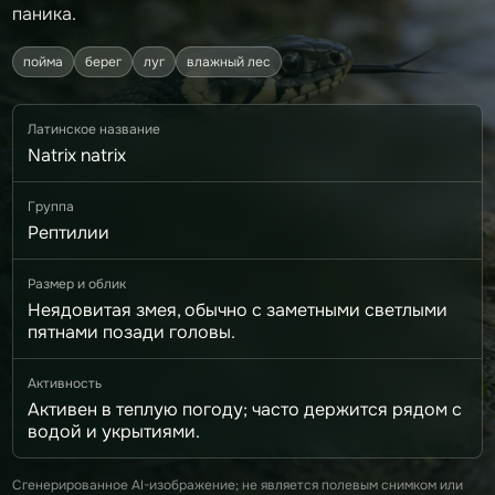
паника.
пойма
берег
луг
влажный лес
Латинское название
Natrix natrix
Группа
Рептилии
Размер и облик
Неядовитая змея, обычно с заметными светлыми
пятнами позади головы.
Активность
Активен в теплую погоду; часто держится рядом с
водой и укрытиями.
Сгенерированное AI-изображение; не является полевым снимком или