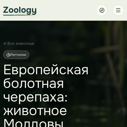
Zoology
Все животные
Рептилии
Европейская
болотная
черепаха:
животное
Молдовы