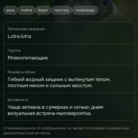
река
пойма
берег
протока
тихая вода
Латинское название
Lutra lutra
Группа
Млекопитающие
Размер и облик
Гибкий водный хищник с вытянутым телом,
плотным мехом и сильным хвостом.
Активность
Чаще активна в сумерках и ночью; днем
визуальная встреча маловероятна.
Сгенерированное AI-изображение; не является полевым снимком или
доказательством встречи.